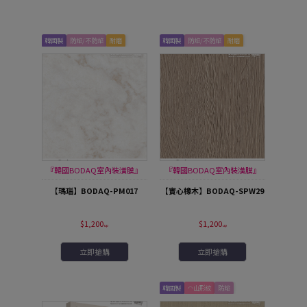
韓國製
防焰/不防焰
耐磨
韓國製
防焰/不防焰
耐磨
『韓國BODAQ室內裝潢膜』
『韓國BODAQ室內裝潢膜』
【瑪瑙】BODAQ-PM017
【實心橡木】BODAQ-SPW29
$1,200
$1,200
立即搶購
立即搶購
韓國製
◠山形紋
防焰