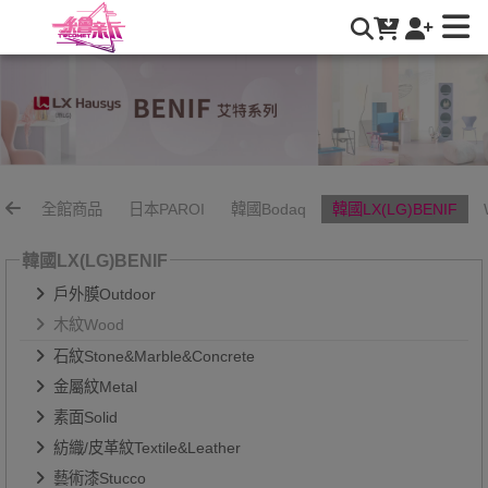
木紋Wood | 繪新國際有限公司
全館商品
日本PAROI
韓國Bodaq
韓國LX(LG)BENIF
韓國LX(LG)BENIF
戶外膜Outdoor
木紋Wood
石紋Stone&Marble&Concrete
金屬紋Metal
素面Solid
紡織/皮革紋Textile&Leather
藝術漆Stucco