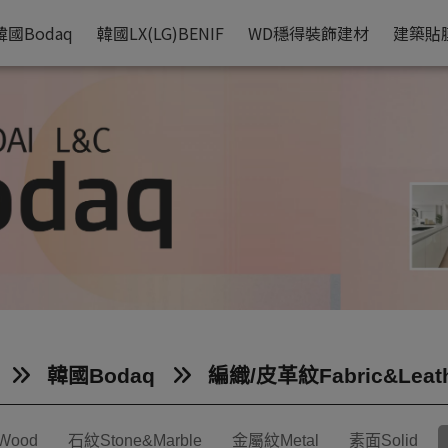
革命
韓國Bodaq
韓國LX(LG)BENIF
WD穩得裝飾建材
建築貼
自黏性裝飾貼膜
木紋系列
金屬系列
大理石系列
純色
意式透明漆
韓國Bodaq
編織/皮革紋Fabric&Leat
Wood
石紋Stone&Marble
金屬紋Metal
素面Solid