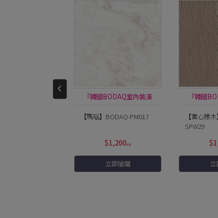
BODAQ室內裝潢
『韓國BODAQ室內裝潢
『韓國BO
膜』
膜』
ODAQ-Solid-9
【瑪瑙】BODAQ-PM017
【實心橡木】
SPW29
$800
$1,200
$1
立即搶購
立即搶購
立