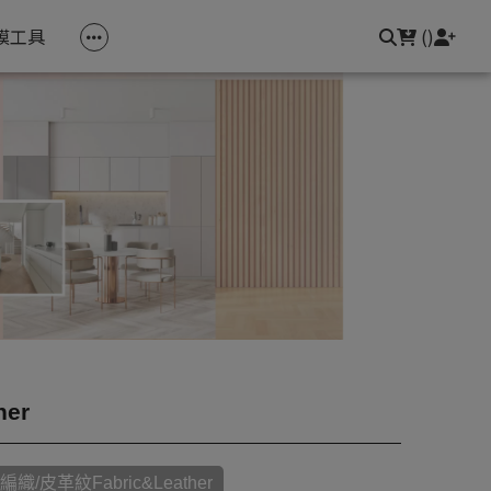
常見問題
聯繫我們
官方網站
登入/註冊
膜工具
(
)
長虹玻璃膜
彩虹膜全系列
超擬真系列
磨砂款/基礎款
其他系列
her
編織/皮革紋Fabric&Leather