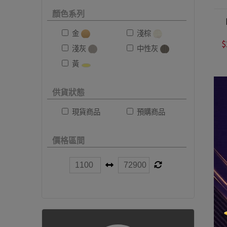
顏色系列
【
金
淺棕
$
淺灰
中性灰
黃
供貨狀態
現貨商品
預購商品
價格區間