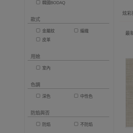
韓國BODAQ
炫彩膜
款式
金屬紋
編織
最
皮革
用途
室內
色調
深色
中性色
防焰與否
防焰
不防焰