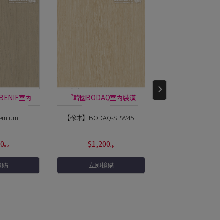
BENIF室內
『韓國BODAQ室內裝潢
『韓國LX(LG)B
膜』
膜』
裝潢膜』
emium
【橡木】BODAQ-SPW45
【白蠟木】LX-WG
50
$1,200
$800
搶購
立即搶購
立即搶購