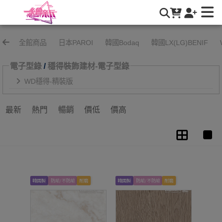
WD穩得-精裝版 | 繪新國際有限公司
全館商品
日本PAROI
韓國Bodaq
韓國LX(LG)BENIF
電子型錄
/
穩得裝飾建材-電子型錄
WD穩得-精裝版
最新
熱門
暢銷
價低
價高
韓國製
防焰/不防焰
耐磨
韓國製
防焰/不防焰
耐磨