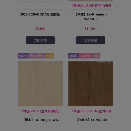
『韓國LX(LG)BENIF室內裝潢
膜』
2025-2026-BODAQ-國際版
【木紋】LX-Premium
Wood-3
$2,000
$1,050
立即搶購
立即搶購
韓國製
防焰/不防焰
耐磨
韓國製
‖直條紋
防焰
『韓國BODAQ室內裝潢膜』
『韓國LX(LG)BENIF室內裝潢
膜』
【橡木】BODAQ-SPW45
【白蠟木】LX-WG014