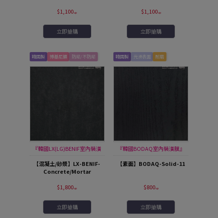
$1,100
$1,100
立即搶購
立即搶購
韓國製
博基尼礦
防焰/不防焰
韓國製
光滑表面
耐磨
『韓國LX(LG)BENIF室內裝潢
『韓國BODAQ室內裝潢膜』
膜』
【混凝土/砂漿】LX-BENIF-
【素面】BODAQ-Solid-11
Concrete/Mortar
$1,800
$800
立即搶購
立即搶購