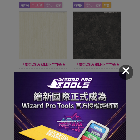
韓國製
◠山形紋
防焰/不防焰
韓國製
防焰/不防焰
耐磨
『韓國LX(LG)BENIF室內裝潢
『韓國LX(LG)BENIF室內裝潢
膜』
膜』
【木紋】LX-Classic Wood-8
【藝術漆】LX-STUCCO
$1,800
$1,200
立即搶購
立即搶購
韓國製
博基尼礦
防焰/不防焰
韓國製
博基尼礦
防焰/不防焰