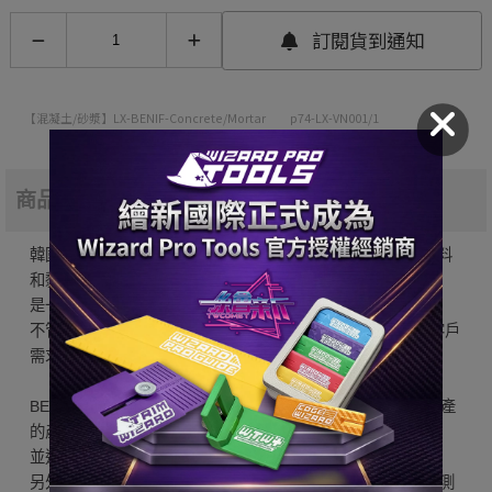
訂閱貨到通知
【混凝土/砂漿】LX-BENIF-Concrete/Mortar
p74-LX-VN001/1
商品簡介
韓國LX(LG)BENIF室內裝潢膜 採用符合環保標準的各種原材料
和黏膠劑等成分進行開發，
是一款對環境相當友善的建築貼膜。
不管是辦公室、學校、托兒所還是健護中心等都能找到符合客戶
需求的環保室內裝潢膜。
BENIF室內裝潢膜 是在 LX(LG) Hausys 的嚴密質量控管下生產
的產品，
並通過了韓國消防研究院的嚴格阻燃測試(阻燃等级B1级)。
另外也通過了韓國海洋設備研究所(KOMERI)的船舶設備性能測