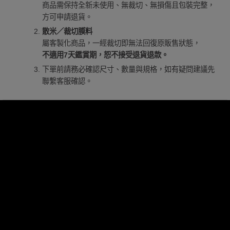
商品需保持全新未使用、無裁切、無損傷且包裝完整，
方可申請退貨。
散米／裁切膜料
屬客製化商品，一經裁切即無法回復原販售狀態，
不適用7天鑑賞期，恕不接受退貨退款。
下單前請務必確認尺寸、數量與規格，如有疑問建議先
聯繫客服確認。
膜料品牌
合作廠商