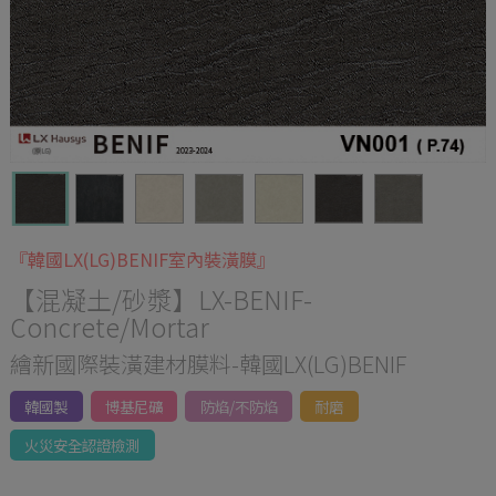
『韓國LX(LG)BENIF室內裝潢膜』
【混凝土/砂漿】LX-BENIF-
Concrete/Mortar
繪新國際裝潢建材膜料-韓國LX(LG)BENIF
韓國製
博基尼礦
防焰/不防焰
耐磨
火災安全認證檢測