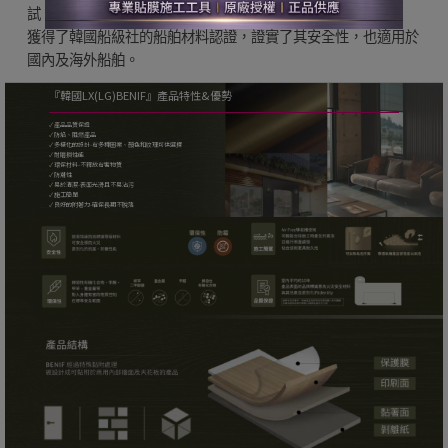
試，
獲得了韓國船級社的船舶材料認證，證實了其安全性，也適用於
國內及海外船舶。
『韓國LX(LG)BENIF』產品特性&優勢
✓ 產品品質保證
✓ 防焰、阻燃產品
✓ 多樣化的設計-有多種圖案、顏色和紋理可供選擇
✓ 耐磨損性能
✓ 環保材料-不釋放有害物質
✓ 防潮性
✓ 易於清潔-表面光滑且不易沾污
✓ 施工簡單
✓ 良好的附著力-確保長期不脫落