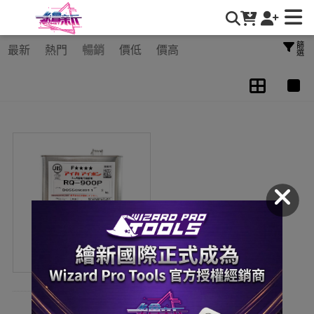
輔助工具 | 繪新國際有限公司
篩選
最新
熱門
暢銷
價低
價高
專用助黏劑