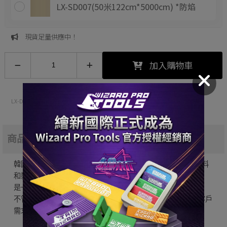
LX-SD007(50米122cm*5000cm) *防焰
現貨足量供應中！
加入購物車
LX-Dual
P13-LX-SD001/1
商品簡介
韓國LX(LG)BENIF室內裝潢膜 採用符合環保標準的各種原材料
和黏膠劑等成分進行開發，
是一款對環境相當友善的建築貼膜。
不管是辦公室、學校、托兒所還是健護中心等都能找到符合客戶
需求的環保室內裝潢膜。