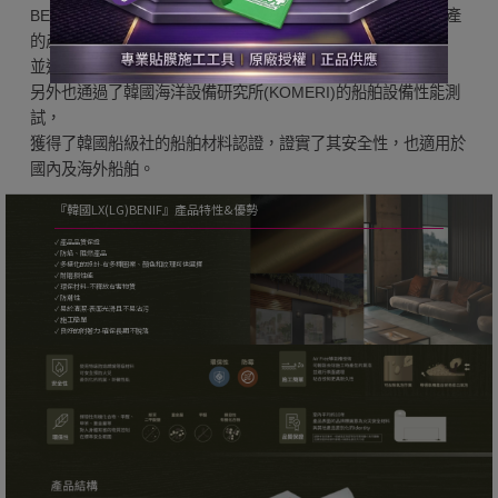
BENIF室內裝潢膜 是在 LX(LG) Hausys 的嚴密質量控管下生產
的產品，
並通過了韓國消防研究院的嚴格阻燃測試(阻燃等级B1级)。
另外也通過了韓國海洋設備研究所(KOMERI)的船舶設備性能測
試，
獲得了韓國船級社的船舶材料認證，證實了其安全性，也適用於
國內及海外船舶。
『韓國LX(LG)BENIF』產品特性&優勢
✓ 產品品質保證
✓ 防焰、阻燃產品
✓ 多樣化的設計-有多種圖案、顏色和紋理可供選擇
✓ 耐磨損性能
✓ 環保材料-不釋放有害物質
✓ 防潮性
✓ 易於清潔-表面光滑且不易沾污
✓ 施工簡單
✓ 良好的附著力-確保長期不脫落