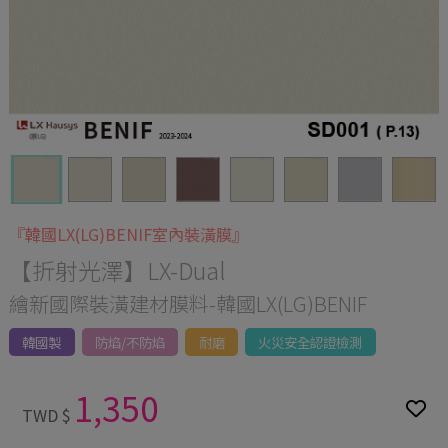
『韓國LX(LG)BENIF室內裝潢膜』
【折射光澤】LX-Dual
繪新國際裝潢建材膜料-韓國LX(LG)BENIF
韓國製
防焰/不防焰
耐磨
火災安全認證檢測
1,350
TWD $