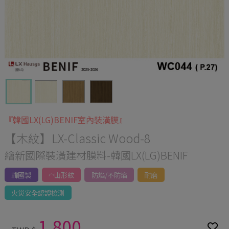
『韓國LX(LG)BENIF室內裝潢膜』
【木紋】LX-Classic Wood-8
繪新國際裝潢建材膜料-韓國LX(LG)BENIF
韓國製
◠山形紋
防焰/不防焰
耐磨
火災安全認證檢測
1,800