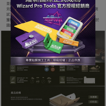
並通過了韓國消防研究院的嚴格阻燃測試(阻燃等级B1级)。
另外也通過了韓國海洋設備研究所(KOMERI)的船舶設備性能測
試，
獲得了韓國船級社的船舶材料認證，證實了其安全性，也適用於
國內及海外船舶。
『韓國LX(LG)BENIF』產品特性&優勢
✓ 產品品質保證
✓ 防焰、阻燃產品
✓ 多樣化的設計-有多種圖案、顏色和紋理可供選擇
✓ 耐磨損性能
✓ 環保材料-不釋放有害物質
✓ 防潮性
✓ 易於清潔-表面光滑且不易沾污
✓ 施工簡單
✓ 良好的附著力-確保長期不脫落