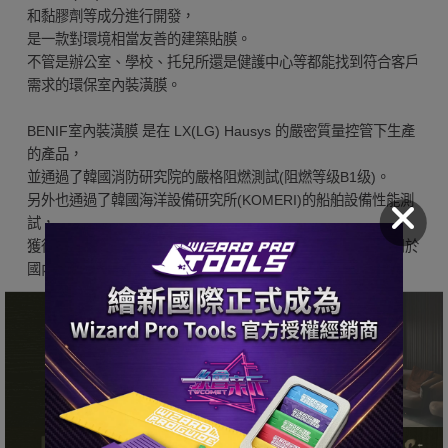
和黏膠劑等成分進行開發，
是一款對環境相當友善的建築貼膜。
不管是辦公室、學校、托兒所還是健護中心等都能找到符合客戶
需求的環保室內裝潢膜。
BENIF室內裝潢膜 是在 LX(LG) Hausys 的嚴密質量控管下生產
的產品，
並通過了韓國消防研究院的嚴格阻燃測試(阻燃等级B1级)。
另外也通過了韓國海洋設備研究所(KOMERI)的船舶設備性能測
試，
獲得了韓國船級社的船舶材料認證，證實了其安全性，也適用於
國內及海外船舶。
『韓國LX(LG)BENIF』產品特性&優勢
✓ 產品品質保證
✓ 防焰、阻燃產品
✓ 多樣化的設計-有多種圖案、顏色和紋理可供選擇
✓ 耐磨損性能
✓ 環保材料-不釋放有害物質
✓ 防潮性
✓ 易於清潔-表面光滑且不易沾污
✓ 施工簡單
✓ 良好的附著力-確保長期不脫落